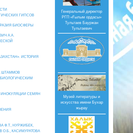
ОСТИ
Генеральный директор
ГИЧЕСКИХ ГИПСОВ
РГП «Ғылым ордасы»
Тультаев Бауржан
ОБРАЗИЯ БИОСФЕРЫ
Тультаевич
ВИЧ А.А.
ЧЕСКОЙ
АЗАХСТАН». ИСТОРИЯ
РА ШТАММОВ
Ы БИОЛОГИЧЕСКИМ
ОЗЫ ИНОКУЛЯЦИИ СЕМЯН
Музей литературы и
искусства имени Бухар
жырау
ЕНЕНИЯ
А Ф.Т., НУРЖИБЕК,
В О.Б., КАСИМУРАТОВА