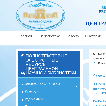
Главная
О библиотеке
Новости
Выставки
Полнот
ПОЛНОТЕКСТОВЫЕ
ЭЛЕКТРОННЫЕ
Известия Н
РЕСУРСЫ
Извес
ЦЕНТРАЛЬНОЙ
НАУЧНОЙ БИБЛИОТЕКИ
Извес
Электронная библиотека
БЕКМАНОВ
БЕГМАНОВ
Рукописи
ПОЛИМОР
Редкие книги
ЖАТКАНБ
ЮЖНОМ П