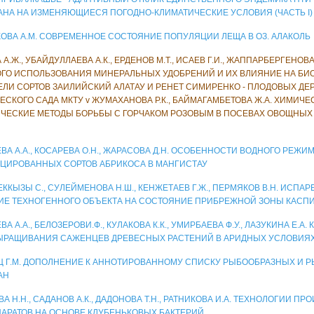
АНА НА ИЗМЕНЯЮЩИЕСЯ ПОГОДНО-КЛИМАТИЧЕСКИЕ УСЛОВИЯ (ЧАСТЬ I)
ОВА А.М. СОВРЕМЕННОЕ СОСТОЯНИЕ ПОПУЛЯЦИИ ЛЕЩА В ОЗ. АЛАКОЛЬ
А.Ж., УБАЙДУЛЛАЕВА А.К., ЕРДЕНОВ М.Т., ИСАЕВ Г.И., ЖАППАРБЕРГЕНОВА
ГО ИСПОЛЬЗОВАНИЯ МИНЕРАЛЬНЫХ УДОБРЕНИЙ И ИХ ВЛИЯНИЕ НА БИ
ЕЛИ СОРТОВ ЗАИЛИЙСКИЙ АЛАТАУ И РЕНЕТ СИМИРЕНКО - ПЛОДОВЫХ ДЕ
ЕСКОГО САДА МКТУ v ЖУМАХАНОВА Р.К., БАЙМАГАМБЕТОВА Ж.А. ХИМИЧЕ
ЧЕСКИЕ МЕТОДЫ БОРЬБЫ С ГОРЧАКОМ РОЗОВЫМ В ПОСЕВАХ ОВОЩНЫХ
А
ВА А.А., КОСАРЕВА О.Н., ЖАРАСОВА Д.Н. ОСОБЕННОСТИ ВОДНОГО РЕЖИ
ЦИРОВАННЫХ СОРТОВ АБРИКОСА В МАНГИСТАУ
ККЫЗЫ С., СУЛЕЙМЕНОВА Н.Ш., КЕНЖЕТАЕВ Г.Ж., ПЕРМЯКОВ В.Н. ИСПА
ИЕ ТЕХНОГЕННОГО ОБЪЕКТА НА СОСТОЯНИЕ ПРИБРЕЖНОЙ ЗОНЫ КАСП
А А.А., БЕЛОЗЕРОВИ.Ф., КУЛАКОВА К.К., УМИРБАЕВА Ф.У., ЛАЗУКИНА Е.
ЫРАЩИВАНИЯ САЖЕНЦЕВ ДРЕВЕСНЫХ РАСТЕНИЙ В АРИДНЫХ УСЛОВИЯ
Ц Г.М. ДОПОЛНЕНИЕ К АННОТИРОВАННОМУ СПИСКУ РЫБООБРАЗНЫХ И 
АН
А Н.Н., САДАНОВ А.К., ДАДОНОВА Т.Н., РАТНИКОВА И.А. ТЕХНОЛОГИИ П
АРАТОВ НА ОСНОВЕ КЛУБЕНЬКОВЫХ БАКТЕРИЙ