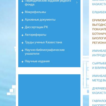
Периодические издания редкого
фонда
КАЗАХСТ
Микрофильмы
ЕЛШИБЕК
Архивные документы
ЕРИМОВА 
ВЫГОДНО
Диссертации РК
ПОКАЗАТ
БОТАНИЧ
Авторефераты
БИОЛОГИ
Труды ученых Казахстана
РЕГИОН
Научно-библиографические
ИМАНБАЕ
указатели
ИНТРОДУ
Научные издания
СЫРЛЫБЕ
И ВЛИЯН
ИМАНБАЕВ
МЕТОД В
ДУКРАВЕ
КАЗАХСТ
ГАВРИЛОВ
БИОПРЕП