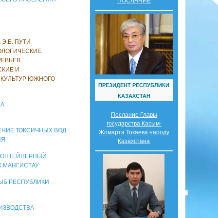
ПОСЛАНИЕ
 Э.Б. ПУТИ
ОЛОГИЧЕСКИЕ
РЕВЬЕВ
СКИЕ И
 КУЛЬТУР ЮЖНОГО
ПРЕЗИДЕНТ РЕСПУБЛИКИ
КАЗАХСТАН
МА
Послание Главы
государства Касым-
РЕНИЕ ТОКСИЧНЫХ ВОД
Жомарта Токаева народу
ИЯ
Казахстана
А. КОНТЕЙНЕРНЫЙ
Х МАНГИСТАУ
РЫБ РЕСПУБЛИКИ
РОИЗВОДСТВА