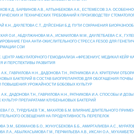
ОВ К.Д., БАРВИНОВ А.В., АЛТЫНБЕКОВА А.К., ЕСТЕМЕСОВ З.А. ОСОБЕНН
ГИЧЕСКИХ И ТЕХНИЧЕСКИХ ТРЕБОВАНИЙ К ПРОИЗВОДСТВУ СТОМАТОЛО
Й К.Н., ДАУЛЕТОВА С.Т., ДYЙСЕНБИ Б.Д. ПУТИ СОХРАНЕНИЯ БИОРАЗНО
АЯ О.И., АБДУЛЖАНОВА М.А., ИСМАИЛОВА М.М., ДАУЛЕТБАЕВА С.К., ГУЛЕ
ИРОВАНИЕ ГЕНА АНТИ-ОКИСЛИТЕЛЬНОГО СТРЕССА FESOD ДЛЯ ГЕНЕТИ
ОРМАЦИИ СОИ
Е. ЦЕНТР АМБУЛАТОРНОГО ГЕМОДИАЛИЗА «ФРЕЗЕНИУС МЕДИКАЛ КЕЙР К
Я И ПЕРСПЕКТИВЫ РАЗВИТИЯ
А.К., ГАВРИЛОВА Н.Н., ДАДОНОВА Т.Н., РАТНИКОВА И.А. КРИТЕРИИ ОТБО
КОВЫХ БАКТЕРИЙ В СОСТАВ БИОПРЕПАРАТОВ ДЛЯ ОБОГАЩЕНИЯ ПОЧВ
И ПОВЫШЕНИЯ УРОЖАЙНОСТИ БОБОВЫХ КУЛЬТУР
А.К., ДАДОНОВА Т.Н., ГАВРИЛОВА Н.Н., РАТНИКОВА И.А. СПОСОБЫ И Д
 КУЛЬТУР ПРЕПАРАТАМИ КЛУБЕНЬКОВЫХ БАКТЕРИЙ
ВА Г.О., ТУРДУБАЕВ Т.Ж., МАХАТОВ Б.М. ВЛИЯНИЕ ДЛИТЕЛЬНОГО ПРИМ
ТЕЛЬНОГО ОСВЕЩЕНИЯ НА ПРОДУКТИВНОСТЬ ПЕРЕПЕЛОК
А Э.М., БЕКМАНОВ Б.О., ЖУНУСБЕКОВА Б.Б., АМИРГАЛИЕВА А.С., МУРАТОВ
А Л.А., АБЫЛКАСЫМОВА Г.М., ПЕРФИЛЬЕВА А.В., ИКСАН О.А., МУХАМБЕТО