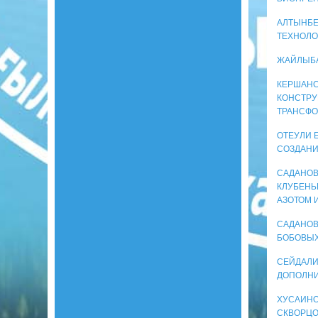
АЛТЫНБЕК
ТЕХНОЛО
ЖАЙЛЫБА
КЕРШАНСК
КОНСТРУ
ТРАНСФ
ОТЕУЛИ 
СОЗДАНИ
САДАНОВ 
КЛУБЕНЬ
АЗОТОМ 
САДАНОВ 
БОБОВЫХ
СЕЙДАЛИЕ
ДОПОЛНИ
ХУСАИНОВ
СКВОРЦОВ