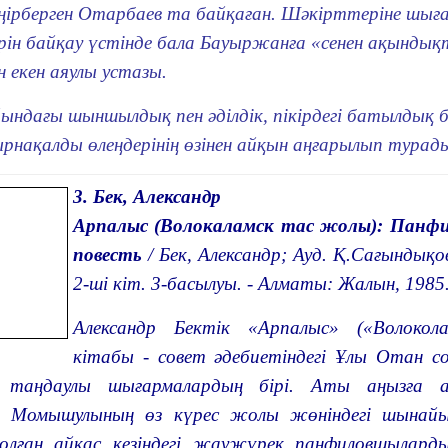
ңірберген Отарбаев та байқаған. Шәкірттеріне шы
рін байқау үстінде бала Бауыржанға «сенен ақынды
 екен аяулы устазы.
йындағы шыншылдық пен әділдік, пікірдегі батылдық 
рнақалды өлеңдерінің өзінен айқын аңғарылып турад
3. Бек, Александр
Арпалыс (Волокаламск тас жолы): Панф
повесть
/ Бек, Александр; Ауд. Қ.Сағындықов.
2-шi кiт. 3-басылуы. - Алматы: Жалын, 1985.
Александр Бектік «Арпалыс» («Волоко
кітабы - совет әдебиетіндегі Ұлы Отан 
 таңдаулы шығармалардың бірі. Аты аңызға а
 Момышулының өз күрес жолы жөніндегі шынайы 
олған айқас кезіндегі жаужүрек панфиловшылардың