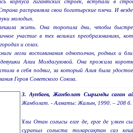
ись корпуса гигантских строек, вступали в стр
Страна расправляла свои богатырские плечи. И везд
руки молодых.
пешила жить. Она торопила дни, чтобы быстрее
ичное участие в тех великих преобразованиях, ко
городах и селах.
книги легли воспоминания однополчан, родных и бл
 девушки Алии Молдагуловой. Она прожила корот
стила в себя подвиг, за который Алия была удосто
звания Героя Советского Союза.
3. Аупбаев, Жанболат Сырымды саған 
Жанболат. - Алматы: Жалын, 1990. – 208 б.
Ұлы Отан соғысы елге де, ерге де үлкен сы
сұрапыл соғыста толарсақтан саз кеш