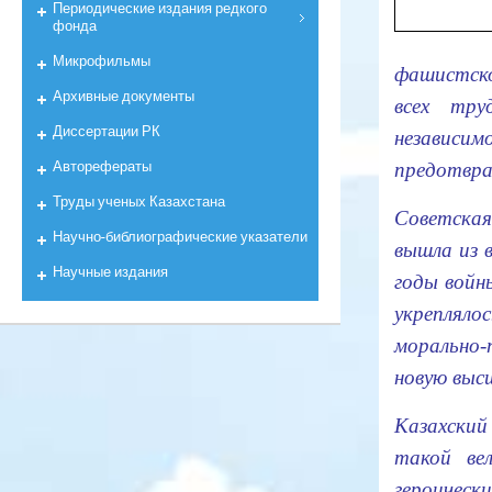
Периодические издания редкого
фонда
Микрофильмы
фашистско
Архивные документы
всех тр
Диссертации РК
незавиcим
Авторефераты
предотвра
Труды ученых Казахстана
Советская
Научно-библиографические указатели
вышла из 
Научные издания
годы войны
укреплял
морально-
новую выс
Казахский
такой ве
героичес