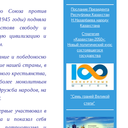
Послание Президента
ого Союза против
Республики Казахстан
945 годы) подняла
Н.Назарбаева народу
Казахстана
стояв свободу и
Стратегия
вую цивилизацию и
«Казахстан-2050»:
м.
Новый политический курс
состоявшегося
государства
ние и победоносно
ие нашей страны, в
зного крестьянства,
 более монолитным
 дружба народов, на
"Семь граней Великой
.
степи"
ервые участвовал в
на и показал себя
го патриотизма и