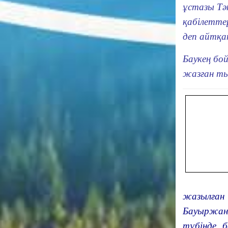
ұстазы Тә
қабілетте
деп айтқан
Баукең бо
жазған ты
жазылған
Бауыржан
түбінде б