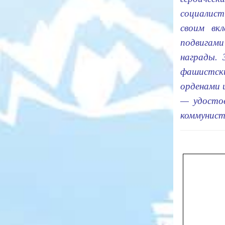
социали­с
своим вк
подвигами
награды. 
фашистски
орденами 
— удостое
коммунист