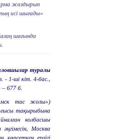
ғарма жаздырып
қтың исі шығады»
балаң шағында
ы.
иловшылар туралы
 - 1-шi кiт. 4-бас.,
 – 677 б.
ламск тас жолы»)
соғысы тақырыбына
йналған колбасшы
әңгімесін, Москва
 көрсеткен ерлігі