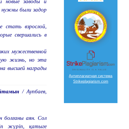
ой новые заводы и
е нужны были задор
 стать взрослой,
торые свершались в
изких мужественной
кую жизнь, но эта
ена высшей награды
Антиплагиатная система
Strikeplagiarism.com
айтамын
/ Аупбаев,
н болғаны аян. Сол
іп жүріп, қатыге