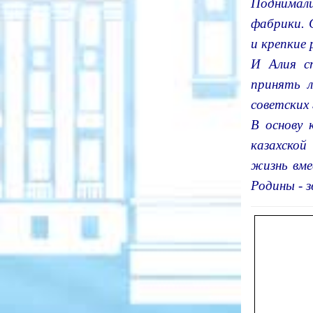
Поднимал
фабрики. 
и крепкие 
И Алия с
принять л
советских 
В основу 
казахской
жизнь вме
Родины - 