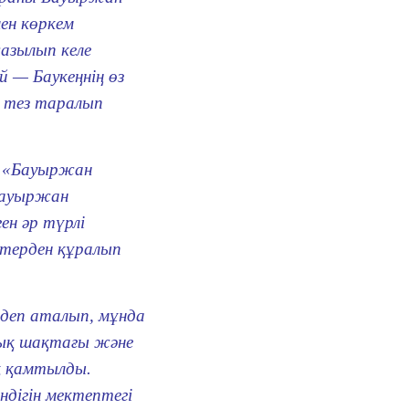
ен көркем
азылып келе
 — Баукеңнің өз
 тез таралып
н «Бауыржан
Бауыржан
н әр түрлі
ктерден құралып
 деп аталып, мұнда
стық шақтағы және
қ қамтылды.
ндігін мектептегі