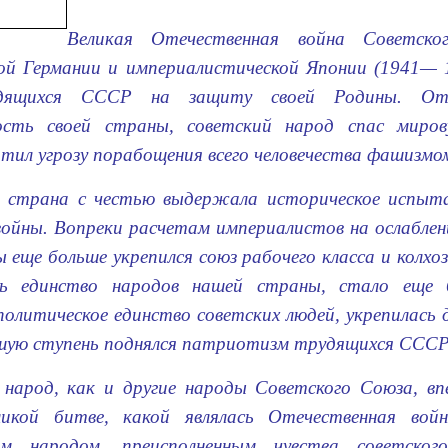
Великая Отечественная война Советск
й Германии и империалистической Японии (1941— 1
удящихся СССР на защиту своей Родины. От
ость своей страны, со­ветский народ спас миро
тил угрозу порабощения всего человечества фашизмо
 страна с честью выдержала историческое ис­пыта
войны. Вопреки расчетам империалистов на ослаблен
 еще больше укрепился союз рабочего класса и колхо
ось единство народов нашей страны, стало еще
политическое един­ство советских людей, укрепилась
шую ступень поднялся патриотизм трудящихся СССР
 народ, как и другие народы Советского Союза, вп
ликой битве, какой являлась Отечественная вой
ким народом, преисполненным чувства советско