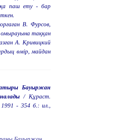
ққа паш ету - бар
еткен.
рғаған В. Фурсов,
 омырауына таққан
зған А. Кривицкий
рдыц өмір, майдан
батыры Бауыржан
налады
/ Құраст.
991 - 354 б.: ил.,
қыраны Бауыржан