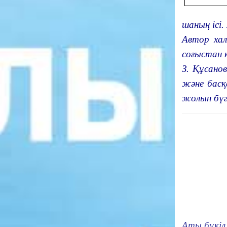
шаның ісі
Автор хал
соғыстан 
З. Құсано
және басқ
жолын бүгі
Аты бүкіл