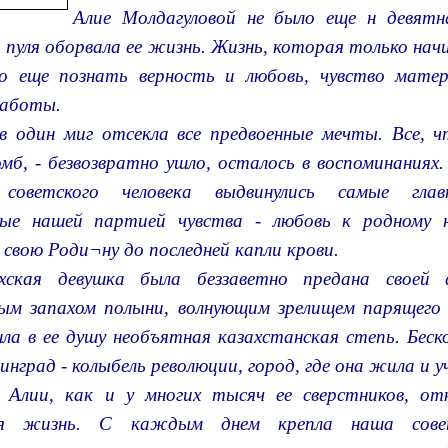
Алие Молдагуловой не было еще н девятн
 пуля оборвала ее жизнь. Жизнь, которая только нач
о еще познать верность и любовь, чувство мате
работы.
в один миг отсекла все предвоенные мечты. Все, 
омб, - безвозвратно ушло, осталось в воспоминаниях
советского человека выдвинулись самые главн
ые нашей партией чувства - любовь к родному н
свою Роди¬ну до последней капли крови.
хская девушка была беззаветно предана своей 
ым запахом полыни, волнующим зрелищем парящего 
ла в ее душу необъятная казахстанская степь. Беск
инград - колыбель революции, город, где она жила и у
 Алии, как и у многих тысяч ее сверстников, от
ая жизнь. С каждым днем крепла наша совет