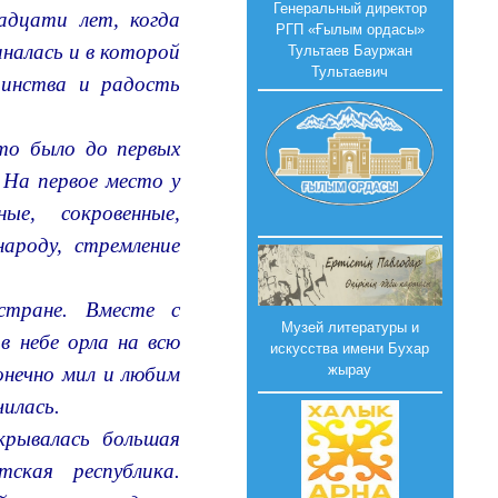
Генеральный директор
адцати лет, когда
РГП «Ғылым ордасы»
иналась и в которой
Тультаев Бауржан
Тультаевич
ринства и радость
что было до первых
. На первое место у
ые, сокровенные,
ароду, стремление
стране. Вместе с
Музей литературы и
в небе орла на всю
искусства имени Бухар
жырау
онечно мил и любим
чилась.
крывалась большая
ская республика.