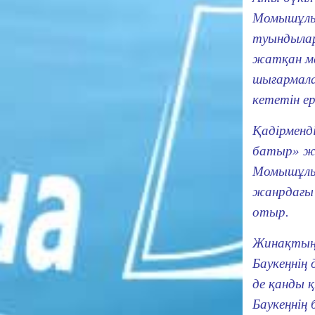
Момышұлын
туындылар
жатқан ма
шығармала
кететін ер
Қадірменд
батыр» жи
Момышұлын
жанрдағы 
отыр.
Жинақтың 
Баукеңнің
де қанды 
Баукеңнің 