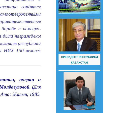
захстана гордятся
самоотверженными
 правительственные
борьбе с немецко-
а были награждены
сланцев республики
и НИХ 150 человек
ПРЕЗИДЕНТ РЕСПУБЛИКИ
КАЗАХСТАН
статьи, очерки и
 Молдагуловой.
(Для
а-Ата: Жалын, 1985.