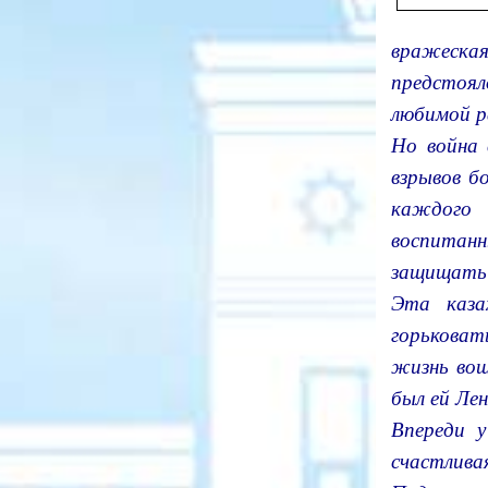
вражеская
предстоял
любимой 
Но война 
взрывов б
каждого 
воспитанн
защищать 
Эта каза
горьковат
жизнь вош
был ей Лен
Впереди у
счастлив