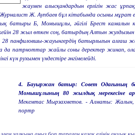
жаумен алысқандардын ерлігін жас ұрпа
. Журналист Ж. Аупбаев бұл кітабында осыны мұрат 
ық батыры Б, Момышұлы, әйгілі Брест камалын ко
кейін 28 жыл өткен соң, батырдың Алтын жулдызын
в 28 панфиловшы-жауынгердің батырлығын алғаш жа
а да патрноттар жайлы соны деректер жинап, ола
нгі күн рухымен үндестіре әнгімелейді.
4. Бауыржан батыр: Совет Одағының 
Момышұлының 80 жылдық мерекесіне ар
Мекемтас Мырзахметов. - Алматы: Жалын, 1
портр
 әлем халқына аңыз боп тараған қазақ елінің ақиық 