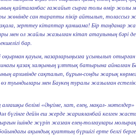
ың қайталанбас ғажайып сырға толы өмір жолы м
ы жөнінде сан тарапты пікір айтылып, толассыз ж
қала, зерттеу кітаптар қаншама! Бір таңданар жай
ры мен ол жайлы жазылған кітап атаулының бәрі де
екшелігі бар.
і оқырман қауым, назарларыңызға ұсынылып отырға
нағы қазақ халқының ұлттық батырына айналған 
ың архивінде сақталып, бұрын-соңды жарық көрмеге
өз туындылары мен Баукең туралы жазылған естелі
алғашқы белімі «Әңгіме, хат, елең, мақал- мәтелдер»
 дәл бүгінге дейін еш жерде жарияланбай келген жа
қырғын ішінде жүріп жазған елең-толғаулары молыра
бойындағы ақындық қуаттың бүршігі ерте белгі берге