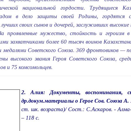
тической национальной гордости. Трудящиеся Ка
ладом в дело защиты своей Родины, гор­дятся 
 лучших своих сынов и дочерей, заслуживших высокие
За проявленные мужество, стойкость и героизм в 
ми захватчиками более 60 тысяч воинов Казахстан
и медалями Советского Союза. 369 фронтовиков — по
ны высокого звания Героя Советского Союза, сред
ов и 75 комсомольцев.
2. Алия: Документы, воспоминания, 
др.докум.материалы о Герое Сов. Союза А.
ст. шк. возраста)/ Сост.: С.Аскаров. - Алм
– 118 с.