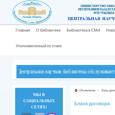
Главная
О библиотеке
Библиотека в СМИ
Ново
Уполномоченный по этике
нтральная научная библиотека обслуживает читателей 
Объявление
Базы данн
МЫ В
СОЦИАЛЬНЫХ
Бланк договора
СЕТЯХ!