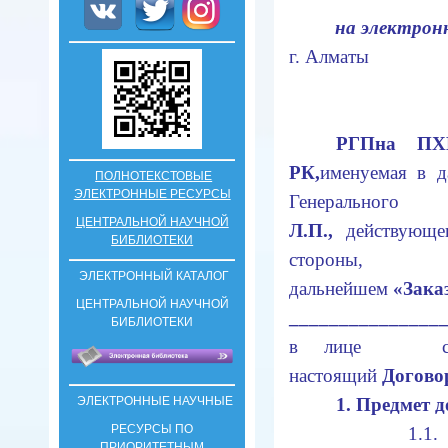
на электрон
г. Алматы
РГП
на ПХ
РК,
именуемая в 
ПОЛНОТЕКСТОВЫЕ
ЭЛЕКТРОННЫЕ РЕСУРСЫ
Г
енерально
ЦЕНТРАЛЬНОЙ НАУЧНОЙ
Л.П.,
действующе
БИБЛИОТЕКИ
стороны
ЭЛЕКТРОННЫЙ КАТАЛОГ
дальнейшем
«Зака
ЦЕНТРАЛЬНОЙ НАУЧНОЙ
_______________
БИБЛИОТЕКИ
в лице с др
настоящий
Догово
ЭЛЕКТРОННЫЕ НАУЧНЫЕ
1. Предмет д
РЕСУРСЫ ПО
1.1. П
ПРИОРИТЕТНЫМ