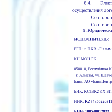
8.4. Элек
осуществления дог
Со стороны з
Со стороны и
9.
Юридические
ИСПОЛНИТЕЛЬ:
РГП на ПХВ «Ғылым 
КН МОН РК
050010,
Республика
К
г. Алматы, у
Банк: АО «БанкЦентр
БИК:
KCJBKZKX
БИН
ИИК:
KZ
748562203
БИН: 100540012933