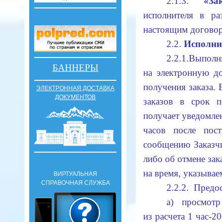
2.1.3.
«За
исполнителя в ра
настоящим догово
2.2.
Исполни
2.2.1.Выполн
БАННЕРЫ
на электронную д
получения заказа.
ЭЛЕКТРОННАЯ ДОСТАВКА
ДОКУМЕНТОВ
заказов в срок 
получает уведомлен
часов после пос
сообщению Заказч
либо об отмене зак
на время, указыва
ВИРТУАЛЬНАЯ
СПРАВОЧНАЯ СЛУЖБА
2.2.2. Предос
а) просмотр
из расчета 1 час-2