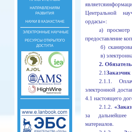
является
информаци
НАПРАВЛЕНИЯМ
Центральной н
РАЗВИТИЯ
ордасы»:
НАУКИ В КАЗАХСТАНЕ
а) просмотр 
ЭЛЕКТРОННЫЕ НАУЧНЫЕ
предоставление коп
РЕСУРСЫ ОТКРЫТОГО
ДОСТУПА
б) сканирова
в) электронн
2. Обязатель
2.1
Заказчик
2.1.1. Опл
электронной достав
4.1 настоящего дог
2.1.2.
«Зака
за дальнейшее 
материалов.