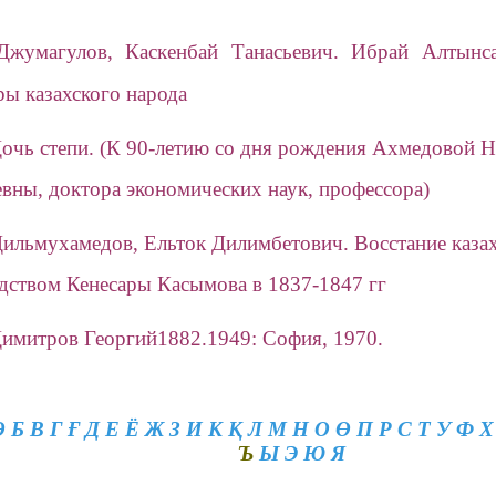
жумагулов, Каскенбай Танасьевич. Ибрай Алтынса
ры казахского народа
очь степи.
(К 90-летию со дня рождения Ахмедовой 
вны, доктора экономических наук, профессора)
ильмухамедов, Ельток Дилимбетович.
Восстание каза
дством Кенесары Касымова в 1837-1847 гг
имитров Георгий
1882.1949
:
София
, 19
70.
Ә
Б
В
Г
Ғ
Д
Е Ё
Ж
З
И
К
Қ
Л
М
Н
О
Ө
П
Р
С
Т
У
Ф
Х
Ъ
Ы
Э
Ю
Я