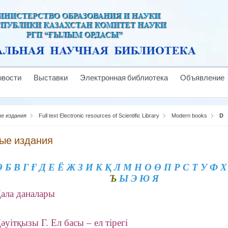
овости
Выставки
Электронная библиотека
Объявление
е издания
Full text Electronic resources of Scientific Library
Modern books
D
ые издания
Ә
Б
В
Г
Ғ
Д
Е Ё
Ж
З
И
К
Қ
Л
М
Н
О
Ө
П
Р
С
Т
У
Ф
Х
Ъ
Ы
Э
Ю
Я
ала даналары
әуітқызы Г. Ел басы – ел тірегі