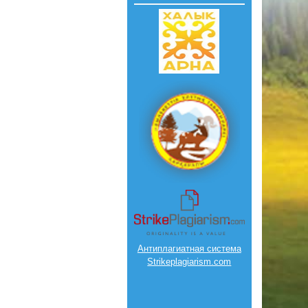
Антиплагиатная система
Strikeplagiarism.com