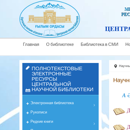
Главная
О библиотеке
Библиотека в СМИ
Н
Научны
ПОЛНОТЕКСТОВЫЕ
ЭЛЕКТРОННЫЕ
РЕСУРСЫ
Научн
ЦЕНТРАЛЬНОЙ
НАУЧНОЙ БИБЛИОТЕКИ
А
Электронная библиотека
Д
Рукописи
Редкие книги
Д