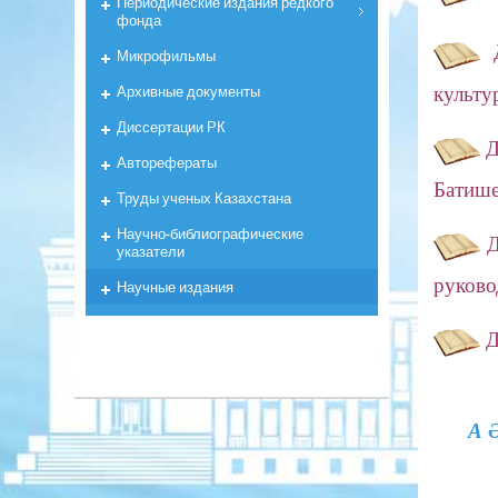
Периодические издания редкого
фонда
Д
Микрофильмы
Архивные документы
культу
Диссертации РК
Д
Авторефераты
Батише
Труды ученых Казахстана
Научно-библиографические
Д
указатели
руково
Научные издания
Д
А