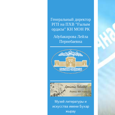
Генеральный директор
РГП на ПХВ "Ғылым
ордасы" КН МОН РК
Абубакирова Лейла
Пернебаевна
Музей литературы и
искусства имени Бухар
жырау