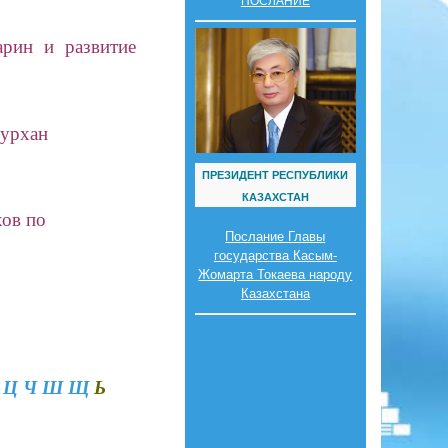
ПОСЛАНИЕ
рин и развитие
Нурхан
ПРЕЗИДЕНТ РЕСПУБЛИКИ
КАЗАХСТАН
хов по
Послание Главы
государства Касым-
Жомарта Токаева народу
Казахстана
Ц
Ч
Ш Щ
Ь