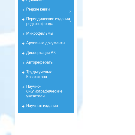
Редкие книги
Периодические издания
редкого фонда
Микрофильмы
Архивные документы
Диссертации РК
Авторефераты
Труды ученых
Казахстана
Научно-
библиографические
указатели
Научные издания