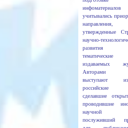
инфоматериалов
учитывались прио
направления,
утвержденные Стр
научно-технологич
развития Ро
тематические о
издаваемых жур
Авторами с
выступают изв
российские у
сделавшие откры
проводившие ин
научной ра
послуживший пр
для публика