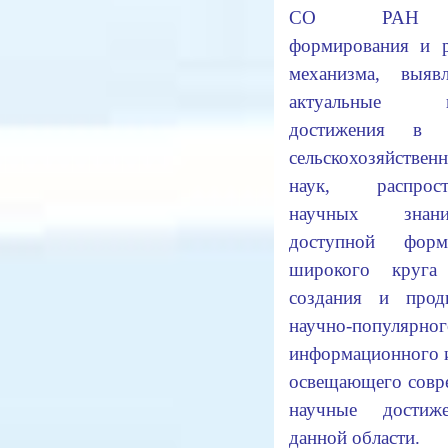
СО РАН 
формирования и р
механизма, выяв
актуальные н
достижения в о
сельскохозяйствен
наук, распрост
научных зна
доступной фор
широкого круга
создания и прод
научно-популярног
информационного 
освещающего совр
научные достиж
данной области.