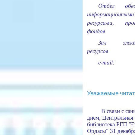
Отдел обесп
информационными
ресурсами, про
фондов
Зал элект
ресурсов
e-mail:
Уважаемые читат
В связи с са
днем,
Центральная 
библиотека РГП "
Ордасы"
31 декабр