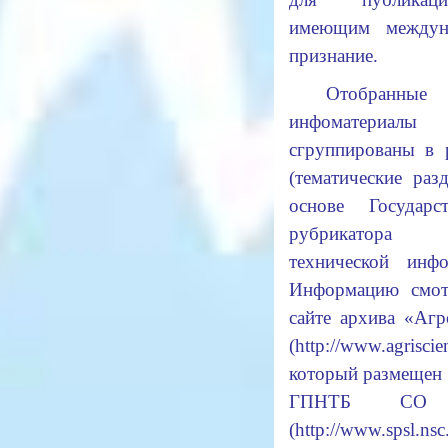
имеющим междун
признание.
Отобранные
инфоматериалы
сгруппированы в 
(тематические раз
основе Государст
рубрикатора н
технической инфо
Информацию смот
сайте архива «Аг
(
http://www.agriscie
который размещен 
ГПНТБ СО
(
http://www.spsl.nsc.