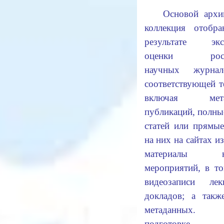
Основой архи
коллекция отобр
результате экс
оценки росси
научных журна
соответствующей т
включая мета
публикаций, полны
статей или прямы
на них на сайтах из
материалы на
мероприятий, в т
видеозаписи ле
докладов; а такж
метаданных
подготовке