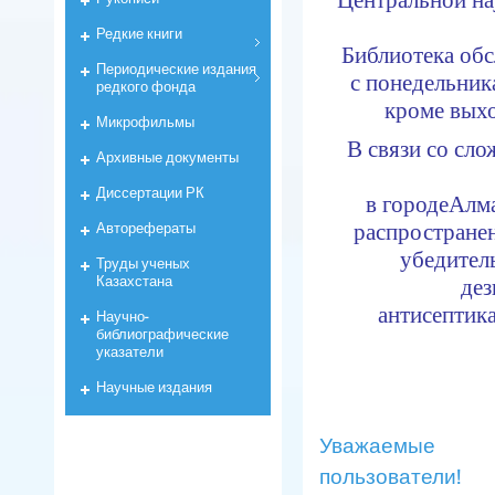
Редкие книги
Библиотека обс
Периодические издания
с понедельника
редкого фонда
кроме вых
Микрофильмы
В связи со сл
Архивные документы
Диссертации РК
в городе
Алма
Авторефераты
распростране
убедител
Труды ученых
Казахстана
дез
антисептик
Научно-
библиографические
указатели
Научные издания
Уважаемые
пользователи!