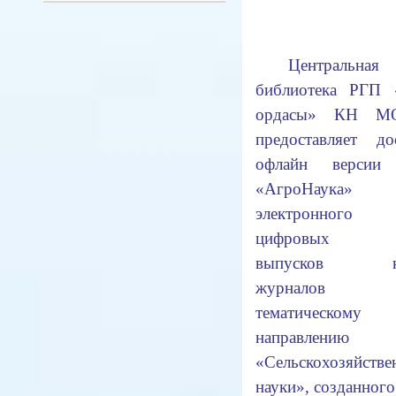
Центральная 
библиотека РГП
ордасы» КН М
предоставляет д
офлайн версии 
«АгроНаук
электронного 
цифровых в
выпусков на
журнало
тематическому
направлению
«Сельскохозяйстве
науки», созданно