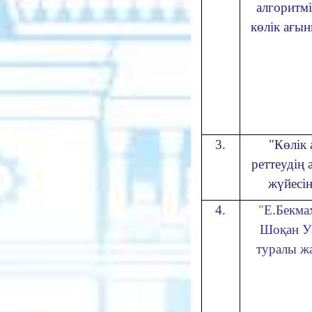
алгоритмі
көлік ағын
3.
"Көлік
реттеудің 
жүйесін
4.
"
Е.Бекма
Шоқан У
туралы ж