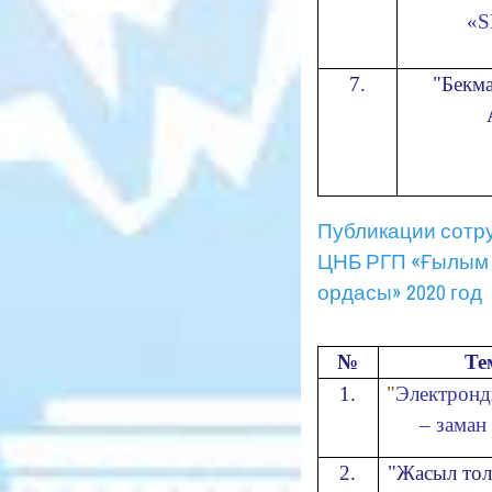
«S
7.
"
Бекм
Публикации сотр
ЦНБ РГП «Ғылым
ордасы» 2020 год
№
Те
1.
"
Электронд
– заман
2.
"Жасыл то