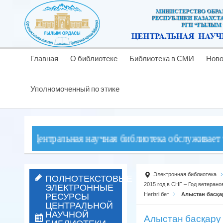
Главная
О библиотеке
Библиотека в СМИ
Ново
Уполномоченный по этике
 Центральная научная библиотека обслуживает читател
Электронная библиотека
ПОЛНОТЕКСТОВЫЕ
ЭЛЕКТРОННЫЕ
2015 год в СНГ – Год ветеран
РЕСУРСЫ
Негізгі бет
Алыстан басқа
ЦЕНТРАЛЬНОЙ
НАУЧНОЙ
Алыстан басқару