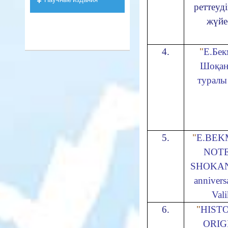
реттеуд
жүйе
4.
"
Е.Бек
Шоқан
туралы
5.
"
E.BEK
NOT
SHOKAN 
annivers
Val
6.
"
HIST
ORI