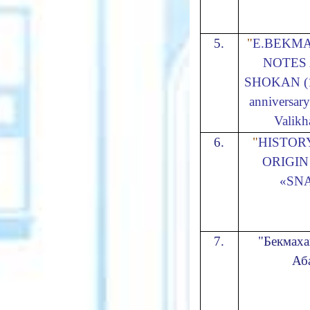
5.
"
E.BEKM
NOTES
SHOKAN (18
anniversar
Valikh
6.
"
HISTOR
ORIGI
«SN
7.
"
Бекмах
Аб