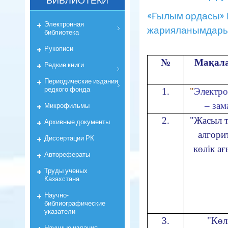
БИБЛИОТЕКИ
«Ғылым ордасы» 
Электронная
жарияланымдары
библиотека
Рукописи
№
Мақал
Редкие книги
Периодические издания
редкого фонда
1.
"
Электро
– зам
Микрофильмы
2.
"Жасыл 
Архивные документы
алгорит
Диссертации РК
көлік а
Авторефераты
Труды ученых
Казахстана
Научно-
библиографические
указатели
3.
"Көл
Научные издания