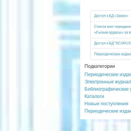
Доступ к БД «Закон»
Список книг передан
«Ғылым ордасы» за я
Доступ к БД "SCOPUS
Периодические изда
Подкатегории
Периодические издани
Электронные журнал
Библиографические 
Каталоги
Новые поступления
Периодические издани