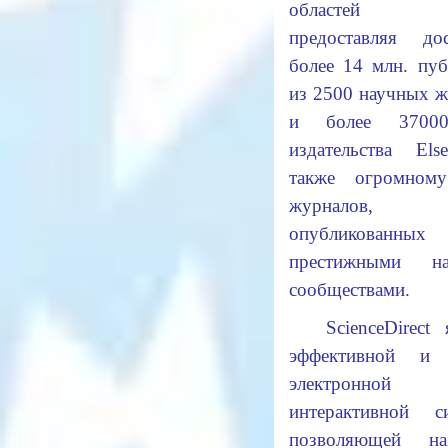
областей н
предоставляя д
более 14 млн. пу
из 2500 научных 
и более 3700
издательства Els
также огромном
журналов,
опубликованных
престижными на
сообществами.
ScienceDirect 
эффективной и 
электронной
интерактивной си
позволяющей н