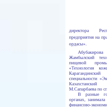
директора Респ
предприятия на пр
ордасы».
Абубакиров
Жамбылский техн
пищевой промы
«Технология к
Карагандинский
специальности «
Казахстанский
М.Сапарбаева по с
В разные го
органах, занимала
финансово-экономи